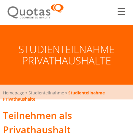
☰
STUDIENTEILNAHME
PRIVATHAUSHALTE
Homepage
»
Studienteilnahme
»
Studienteilnahme
Privathaushalte
Teilnehmen als
Privathaushalt