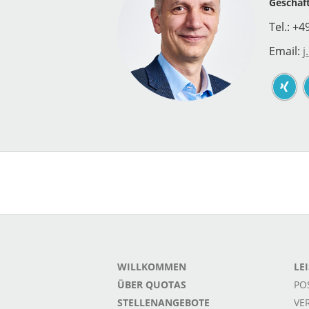
Geschäf
Tel.: +4
Email:
j
WILLKOMMEN
LE
ÜBER QUOTAS
PO
STELLENANGEBOTE
VE